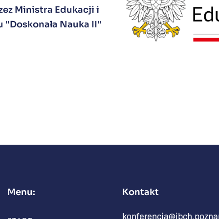
ez Ministra Edukacji i
 "Doskonała Nauka II"
Menu:
Kontakt
konferencja@ibch.pozna