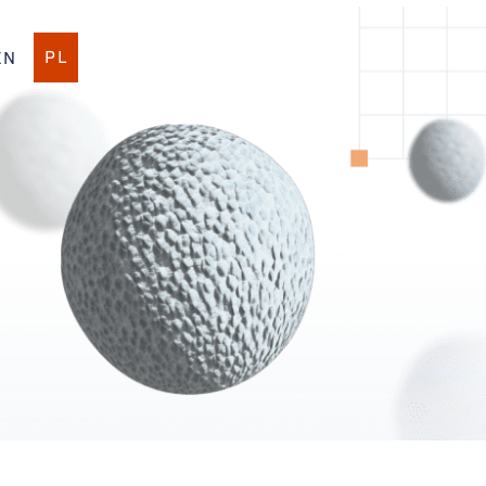
PL
EN