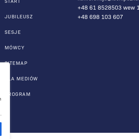
START
+48 61 8528503 wew 
+48 698 103 607
JUBILEUSZ
SESJE
MÓWCY
SITEMAP
DLA MEDIÓW
,
PROGRAM
h
.