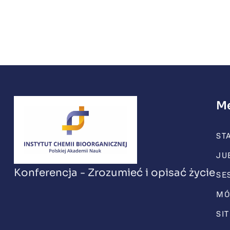
M
ST
JU
Konferencja - Zrozumieć i opisać życie
SE
MÓ
SI